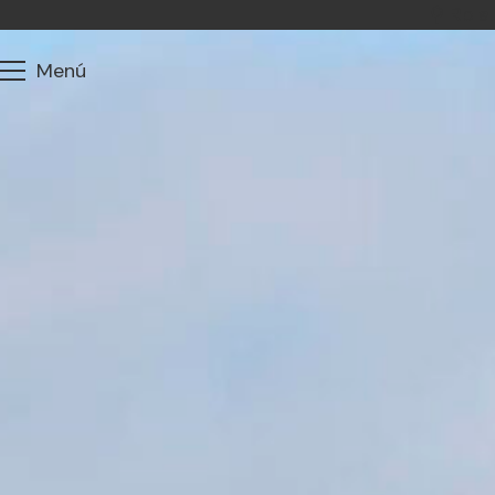
⚲ Rbla.
Menú