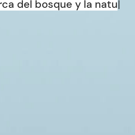
rca del bosque y la nat
|